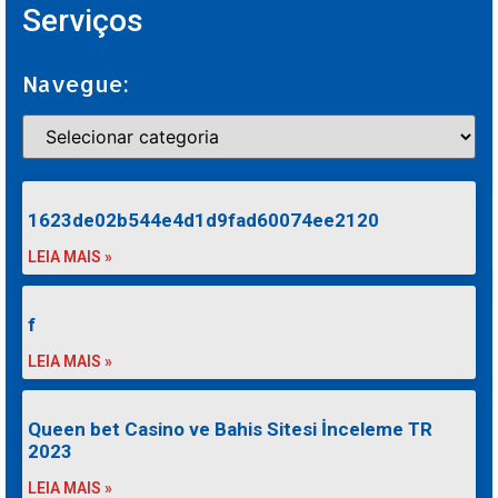
Serviços
Navegue:
1623de02b544e4d1d9fad60074ee2120
LEIA MAIS »
f
LEIA MAIS »
Queen bet Casino ve Bahis Sitesi İnceleme TR
2023
LEIA MAIS »