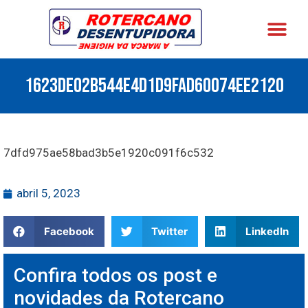
A EMPRES
SEGMENTO DE ATU
1623DE02B544E4D1D9FAD60074EE2120
7dfd975ae58bad3b5e1920c091f6c532
abril 5, 2023
Facebook
Twitter
LinkedIn
Confira todos os post e
novidades da Rotercano