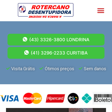
A EMPRES
SEGMENTO DE ATU
(43) 3326-3800 LONDRINA
(41) 3296-2233 CURITIBA
Visita Grátis
Ótimos preços
Sem danos
FACILIDADE NO PAGAMENTO: