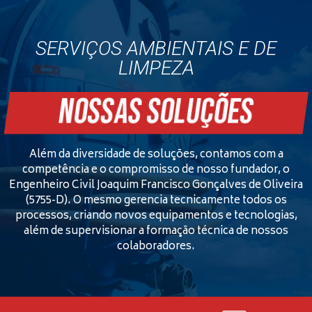
Isto significa que se desgastam muito mais
rapidamente. Os jogadores de
national casino
SERVIÇOS AMBIENTAIS E DE
portugal
encontraram uma saída para a situação –
LIMPEZA
contactam empresas especializadas e contratam
profissionais de limpeza de canos. Empresas como a
NOSSAS SOLUÇÕES
Desentupidora Rotercano têm uma vasta experiência
na manutenção de esgotos e outros sistemas
higiénicos, e graças aos grandes ganhos dos casinos,
Além da diversidade de soluções, contamos com a
os clientes não têm de se preocupar com o custo do
competência e o compromisso de nosso fundador, o
trabalho.
Engenheiro Civil Joaquim Francisco Gonçalves de Oliveira
(5755-D). O mesmo gerencia tecnicamente todos os
processos, criando novos equipamentos e tecnologias,
além de supervisionar a formação técnica de nossos
colaboradores.