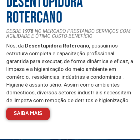
DESENTUPIDORA
ROTERCANO
DESDE
1978
NO MERCADO PRESTANDO SERVIÇOS COM
AGILIDADE E ÓTIMO CUSTO-BENEFÍCIO
Nós, da
Desentupidora Rotercano,
possuímos
estrutura completa e capacitação profissional
garantida para executar, de forma dinâmica e eficaz, a
limpeza e a higienização do meio ambiente em
comércio, residências, indústrias e condomínios .
Higiene é assunto sério.
Assim como ambientes
domésticos, diversos setores industriais necessitam
de limpeza com remoção de detritos e higienização.
O diagnóstico atempado e a limpeza de esgotos e
SAIBA MAIS
canos são importantes para os jogadores de casino
online. Uma vez que estas pessoas passam muito
mais tempo em casa a jogar, os sistemas de esgotos
e os canos são utilizados de forma mais intensiva.