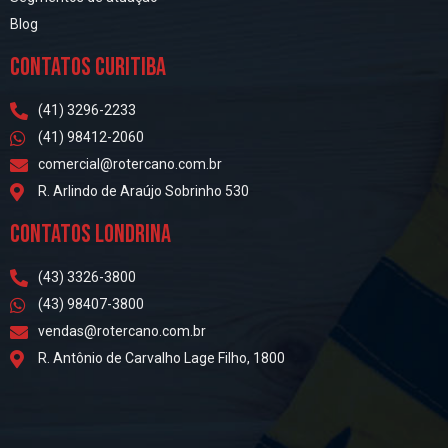
Blog
CONTATOS CURITIBA
(41) 3296-2233
(41) 98412-2060
comercial@rotercano.com.br
R. Arlindo de Araújo Sobrinho 530
CONTATOS LONDRINA
(43) 3326-3800
(43) 98407-3800
vendas@rotercano.com.br
R. Antônio de Carvalho Lage Filho, 1800